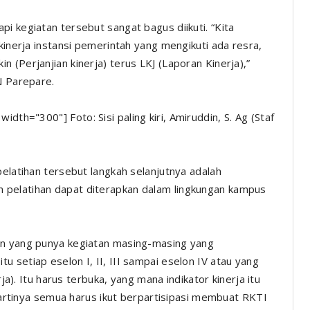
i kegiatan tersebut sangat bagus diikuti. “Kita
kinerja instansi pemerintah yang mengikuti ada resra,
 (Perjanjian kinerja) terus LKJ (Laporan Kinerja),”
N Parepare.
 width="300"]
Foto: Sisi paling kiri, Amiruddin, S. Ag (Staf
pelatihan tersebut langkah selanjutnya adalah
 pelatihan dapat diterapkan dalam lingkungan kampus
an yang punya kegiatan masing-masing yang
 setiap eselon I, II, III sampai eselon IV atau yang
rja). Itu harus terbuka, yang mana indikator kinerja itu
f artinya semua harus ikut berpartisipasi membuat RKTI