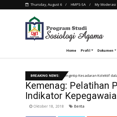
Thursday, August 6
HMPS-SA
My Moderasi
Home
Profil
Dokumen
ia Ramadan 1447: Mengintip Kesadaran Kolektif dalam Perspektif Sosio
BREAKING NEWS:
Kemenag: Pelatihan P
Indikator Kepegawai
Oktober 18, 2018
Berita