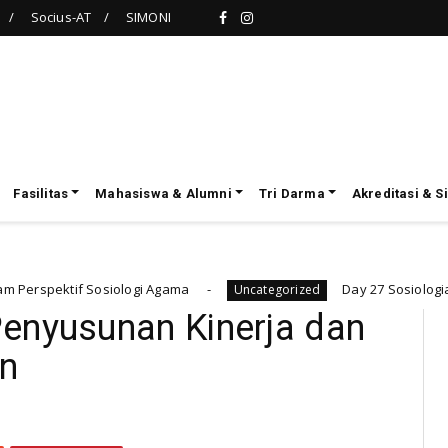
Socius-AT
SIMONI
Fasilitas
Mahasiswa & Alumni
Tri Darma
Akreditasi & S
logi Agama
Day 27 Sosiologia Ramadan 1447: Hi
Uncategorized
enyusunan Kinerja dan
an