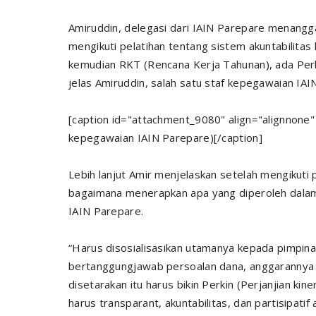
Amiruddin, delegasi dari IAIN Parepare menanggap
mengikuti pelatihan tentang sistem akuntabilitas 
kemudian RKT (Rencana Kerja Tahunan), ada Perkin
jelas Amiruddin, salah satu staf kepegawaian IAI
[caption id="attachment_9080" align="alignnone"
kepegawaian IAIN Parepare)[/caption]
Lebih lanjut Amir menjelaskan setelah mengikuti 
bagaimana menerapkan apa yang diperoleh dalam
IAIN Parepare.
“Harus disosialisasikan utamanya kepada pimpin
bertanggungjawab persoalan dana, anggarannya itu
disetarakan itu harus bikin Perkin (Perjanjian kine
harus transparant, akuntabilitas, dan partisipati