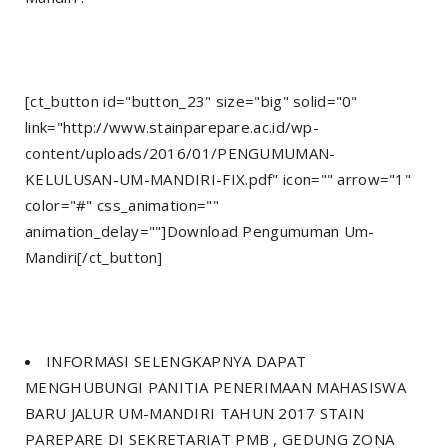
[ct_button id="button_23" size="big" solid="0"
link="http://www.stainparepare.ac.id/wp-
content/uploads/2016/01/PENGUMUMAN-
KELULUSAN-UM-MANDIRI-FIX.pdf" icon="" arrow="1"
color="#" css_animation=""
animation_delay=""]Download Pengumuman Um-
Mandiri[/ct_button]
INFORMASI SELENGKAPNYA DAPAT
MENGHUBUNGI PANITIA PENERIMAAN MAHASISWA
BARU JALUR UM-MANDIRI TAHUN 2017 STAIN
PAREPARE DI SEKRETARIAT PMB , GEDUNG ZONA