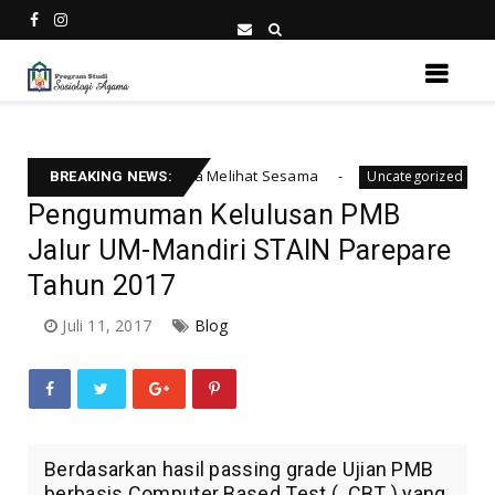
ubah Cara Kita Melihat Sesama
Day 30 Sosiolog
Uncategorized
BREAKING NEWS:
Pengumuman Kelulusan PMB
Jalur UM-Mandiri STAIN Parepare
Tahun 2017
Juli 11, 2017
Blog
Berdasarkan hasil passing grade Ujian PMB
berbasis Computer Based Test ( CBT ) yang