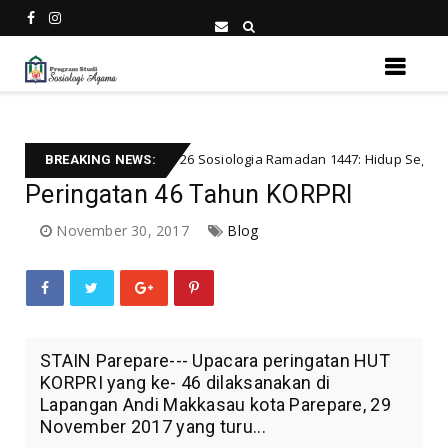
Day 26 Sosiologia Ramadan 1447: Hidup Segan, Mati Tak Mau: F
orized
BREAKING NEWS:
Peringatan 46 Tahun KORPRI
November 30, 2017
Blog
STAIN Parepare--- Upacara peringatan HUT
KORPRI yang ke- 46 dilaksanakan di
Lapangan Andi Makkasau kota Parepare, 29
November 2017 yang turu...